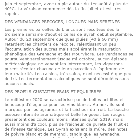
juin et septembre, avec un pic autour du 1er août à plus de
40°C. La véraison commence dès la fin juillet et est très
rapide.
DES VENDANGES PRECOCES, LONGUES MAIS SEREINES
Les premières parcelles de blancs sont récoltées dès la
troisième semaine d’août et celles de Syrah début septembre.
Autour du 20 septembre quelques pluies (40 à 60 mm)
retardent les chantiers de récolte, ralentissant un peu
l’accumulation des sucres mais accélérant la maturation
phénolique des Grenache et des Mourvèdre. Les vendanges se
poursuivent sereinement jusque mi-octobre, aucun épisode
météorologique ne venant les interrompre, les vignerons
purent récolter chacune de leurs parcelles à l’optimum de
leur maturité. Les raisins, très sains, n’ont nécessité que peu
de tri. Les fermentations alcooliques se sont déroulées sans
aucuns soucis.
DES PROFILS GUSTATIFS FRAIS ET EQUILIBRÉS
Le millésime 2020 se caractérise par de belles acidités et
beaucoup d’élégance pour les vins blancs. Au nez, ils sont
marqués par les agrumes et la fraicheur du fruit. La bouche
associe intensité aromatique et belle longueur. Les rouges
présentent des couleurs moins intenses qu’en 2019, mais
aussi moins d’alcool, plus de fraicheur, de pureté de fruit et
de finesse tannique. Les Syrah exhalent la mûre, des notes
de poivre blanc et de menthol, tandis que les Grenache,