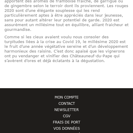
apportent des arômes de framboise fraiche, de garrigue ou
de gingembre selon le terroir dont ils proviennent. Les rouges
2020 sont d’une élégante souplesse qui les rend
particulièrement aptes à être appréciés dans leur jeunesse,
sans pour autant altérer leur potentiel de garde. 2020 est
assurément un millésime tout en équilibre, alliant fraicheur et
gourmandise.
Comme si les cieux avaient voulu nous consoler des
turpitudes liées à la crise au Covid 19, le millésime 2020 est
le fruit d’une année végétative sereine et d’un développement
harmonieux des raisins. C’est donc apaisé que les vignerons
ont pu vendanger et vinifier des Châteauneuf-du-Pape qui
s’avèrent d’ores et déjà éclatants à la dégustation.
MON COMPTE
CONTACT
NEWSLETTER
CGV
FRAIS DE PORT
VOS DONNÉES