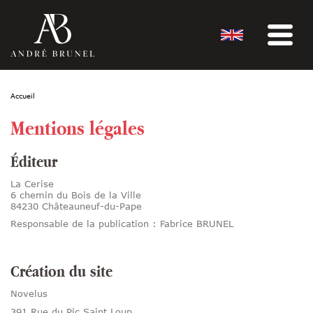
Accueil
Mentions légales
Éditeur
La Cerise
6 chemin du Bois de la Ville
84230 Châteauneuf-du-Pape
Responsable de la publication : Fabrice BRUNEL
Création du site
Novelus
391 Rue du Pic Saint Loup