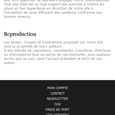
leur sont apportés ne sauraient engager notre responsabilité.
Tout site Internet ou tout support est autorisé à mettre en
place un lien hypertexte en direction de notre site à
l'exception de ceux diffusant des contenus contraires aux
bonnes moeurs.
Reproduction
Les textes, images et illustrations proposés sur notre site
sont la propriété de leurs auteurs.
Il est interdit de reproduire, représenter, transférer, distribuer
ou d'enregistrer tout ou partie de ces éléments, sous quelque
forme que ce soit, sans l'accord préalable et écrit de son
auteur.
MON COMPTE
CONTACT
NEWSLETTER
CGV
FRAIS DE PORT
VOS DONNÉES