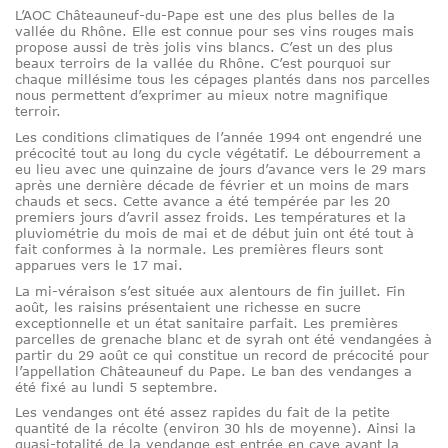
L’AOC Châteauneuf-du-Pape est une des plus belles de la
vallée du Rhône. Elle est connue pour ses vins rouges mais
propose aussi de très jolis vins blancs. C’est un des plus
beaux terroirs de la vallée du Rhône. C’est pourquoi sur
chaque millésime tous les cépages plantés dans nos parcelles
nous permettent d’exprimer au mieux notre magnifique
terroir.
Les conditions climatiques de l’année 1994 ont engendré une
précocité tout au long du cycle végétatif. Le débourrement a
eu lieu avec une quinzaine de jours d’avance vers le 29 mars
après une dernière décade de février et un moins de mars
chauds et secs. Cette avance a été tempérée par les 20
premiers jours d’avril assez froids. Les températures et la
pluviométrie du mois de mai et de début juin ont été tout à
fait conformes à la normale. Les premières fleurs sont
apparues vers le 17 mai.
La mi-véraison s’est située aux alentours de fin juillet. Fin
août, les raisins présentaient une richesse en sucre
exceptionnelle et un état sanitaire parfait. Les premières
parcelles de grenache blanc et de syrah ont été vendangées à
partir du 29 août ce qui constitue un record de précocité pour
l’appellation Châteauneuf du Pape. Le ban des vendanges a
été fixé au lundi 5 septembre.
Les vendanges ont été assez rapides du fait de la petite
quantité de la récolte (environ 30 hls de moyenne). Ainsi la
quasi-totalité de la vendange est entrée en cave avant la