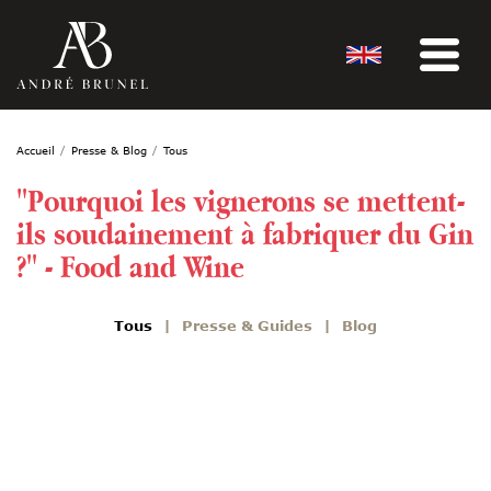
Accueil
Presse & Blog
Tous
"Pourquoi les vignerons se mettent-
ils soudainement à fabriquer du Gin
?" - Food and Wine
Tous
Presse & Guides
Blog