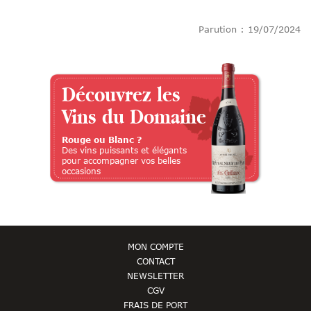
Parution : 19/07/2024
Découvrez les
Vins du Domaine
Rouge ou Blanc ?
Des vins puissants et élégants
pour accompagner vos belles
occasions
MON COMPTE
CONTACT
NEWSLETTER
CGV
FRAIS DE PORT