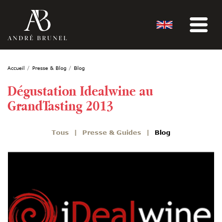
Accueil
Presse & Blog
Blog
Dégustation Idealwine au
GrandTasting 2013
Tous
Presse & Guides
Blog