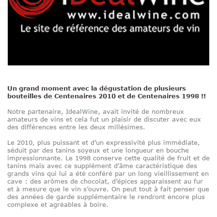
Un grand moment avec la dégustation de plusieurs
bouteilles de Centenaires 2010 et de Centenaires 1998 !!
Notre partenaire, IdealWine, avait invité de nombreux
amateurs de vins et cela fut un plaisir de discuter avec eux
des différences entre les deux millésimes.
Le 2010, plus puissant et d’un expressivité plus immédiate,
séduit par des tanins soyeux et une longueur en bouche
impressionnante. Le 1998 conserve cette qualité de fruit et de
tanins mais avec ce supplément d'âme caractéristique des
grands vins qui lui a été conféré par un long vieillissement en
cave : des arômes de chocolat, d’épices apparaissent au fur
et à mesure que le vin s’ouvre. On peut tout à fait penser que
des années de garde supplémentaire le rendront encore plus
complexe et agréables à boire.