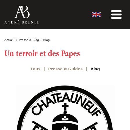
Accueil
Presse & Blog
Blog
Un terroir et des Papes
Tous
Presse & Guides
Blog