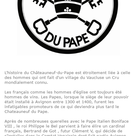
L'histoire du Châteauneuf-du-Pape est étroitement liée à celle
des hommes qui ont fait d'un village du Vaucluse un Cru
mondialement connu.
Les français comme les hommes d'église ont toujours été
hommes de vins. Les Papes, lorsque le siège de leur pouvoir
était installé à Avignon entre 1300 et 1400, furent les
infatigables promoteurs de ce qui deviendra plus tard le
Chateauneuf du Pape.
Après de nombreuses querelles avec le Pape italien Boniface
VIII , le roi Philippe le Bel parvient à faire élire un cardinal
français, Bertrand de Got , futur Clément V, qui décide de
s'installer dans le Comtat Venaissin dont fait partie Avignon,