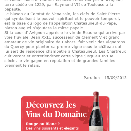
terre cédée en 1229, par Raymond VII de Toulouse à la
papauté.
Le blason du Comtat de Venaissin, les clefs de Saint Pierre
qui symbolisent le pouvoir spirituel et le pouvoir temporel,
est la base du logo de l'appellation Châteauneuf-du-Pape,
blason auquel s'ajoutera la mitre papale.
Si la cour d' Avignon apprécie le vin de Beaune qui arrive par
voie fluviale, Jean XXII, successeur de Clément V et grand
amateur de vin originaire de Cahors, fait venir des vignerons
du Quercy pour planter sa propre vigne sous le château qui
lui sert de résidence champêtre à Châteauneuf. Les Chartreux
cultiveront et entretiendront cette vigne jusqu'au XVIIIe
siècle, le vin gagne en réputation et de grandes familles
prennent le relais.
Parution : 15/09/2013
Découvrez les
Vins du Domaine
Rouge ou Blanc ?
Des vins puissants et élégants