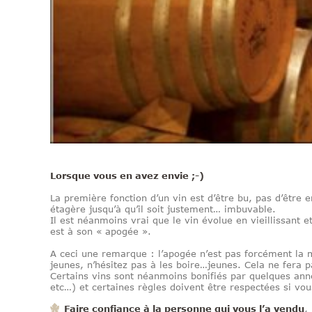
Lorsque vous en avez envie ;-)
La première fonction d’un vin est d’être bu, pas d’être
étagère jusqu’à qu’il soit justement… imbuvable.
Il est néanmoins vrai que le vin évolue en vieillissant e
est à son « apogée ».
A ceci une remarque : l’apogée n’est pas forcément la 
jeunes, n’hésitez pas à les boire…jeunes. Cela ne fera
Certains vins sont néanmoins bonifiés par quelques ann
etc…) et certaines règles doivent être respectées si vou
Faire confiance à la personne qui vous l’a vendu
,