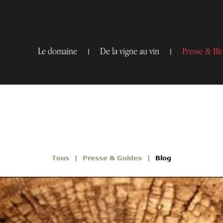
Le domaine
De la vigne au vin
Presse & Bl
Tous
Presse & Guides
Blog