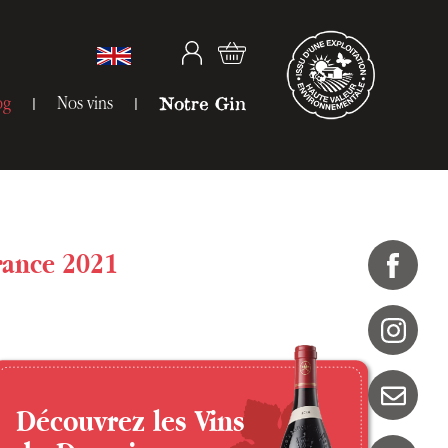
og
Nos vins
Notre Gin
France 2021
Découvrez les Vins