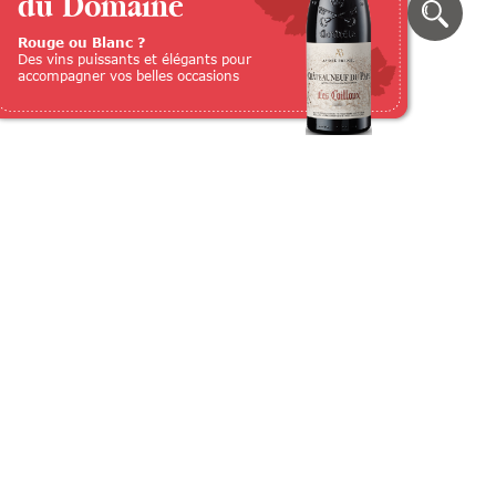
du Domaine
Rouge ou Blanc ?
Des vins puissants et élégants pour
accompagner vos belles occasions