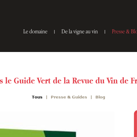
Le domaine
De la vigne au vin
Presse & Bl
s le Guide Vert de la Revue du Vin de 
Tous
Presse & Guides
Blog