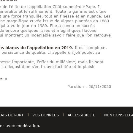
 de l’élite de l’appellation Châteauneuf-du-Pape. Il
minéralité et le raffinement. Toute la gamme est d’une
 une force tranquille, tout en finesse et en nuance. Les
une magnifique cuvée issue de vignes plantées en 1889
qui a vu le jour en 1989. Elle a connu un succès
e encore quelques rares et magnifiques flacons
ui montrent un indéniable savoir-faire que l’on retrouve
ins blancs de l'appellation en 2019
. Il est complexe,
ersistance de qualité. Il appelle un joli poulet au
hesse importante, l'effet du millésime, mais ils sont
La dégustation s'en trouve facilitée et le plaisir
e
. »
Parution : 26/11/2020
RAIS DE PORT
VOS DONNÉES
ACCESSIBILITÉ
MENTIONS LÉG
mer avec modération.