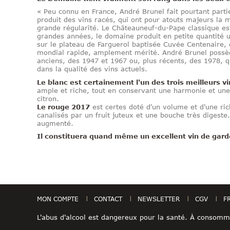
« Peu connu en France, André Brunel fait pourtant partie
produit des vins racés, qui ont pour atouts majeurs la 
grande régularité. Le Châteauneuf-du-Pape classique est
grandes années, le domaine produit en petite quantité 
sur le plateau de Farguerol baptisée Cuvée Centenaire, 
mondial rapide, amplement mérité. André Brunel possèd
anciens, des 1947 et 1967 ou, plus récents, des 1978, q
dans la qualité des vins actuels.
Le blanc est certainement l'un des trois meilleurs v
ample et riche, tout en conservant une harmonie et une p
citron.
Le rouge 2017
est certes doté d'un volume et d'une ric
canalisés par un fruit juteux et une bouche très digeste. 
augmenté.
Il constituera quand même un excellent vin de gard
MON COMPTE
CONTACT
NEWSLETTER
CGV
F
L'abus d'alcool est dangereux pour la santé. À consom