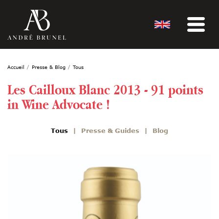
Accueil
Presse & Blog
Tous
Les Cailloux Blanc 2013 - 91 points
in Wine Advocate !
Tous
Presse & Guides
Blog