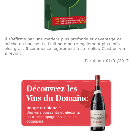
Il s’affirme par une matière plus profonde et davantage de
mâche en bouche. Le fruit se montre également plus mûr,
plus gras. Il commence légèrement à se replier. C’est un vin
à revoir.
Parution : 01/01/2017
Découvrez les
Vins du Domaine
Rouge ou Blanc ?
Des vins puissants et élégants
pour accompagner vos belles
occasions