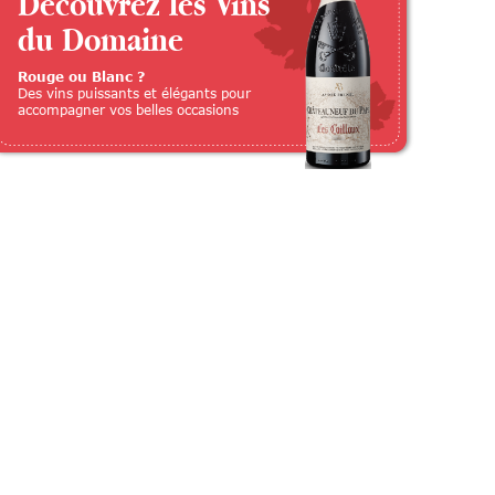
Découvrez les Vins
du Domaine
Rouge ou Blanc ?
Des vins puissants et élégants pour
accompagner vos belles occasions