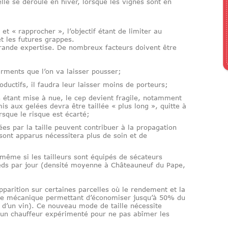
lle se déroule en hiver, lorsque les vignes sont en
» et « rapprocher », l’objectif étant de limiter au
t les futures grappes.
grande expertise. De nombreux facteurs doivent être
rments que l’on va laisser pousser;
oductifs, il faudra leur laisser moins de porteurs;
s étant mise à nue, le cep devient fragile, notamment
s aux gelées devra être taillée « plus long », quitte à
sque le risque est écarté;
es par la taille peuvent contribuer à la propagation
ont apparus nécessitera plus de soin et de
 même si les tailleurs sont équipés de sécateurs
pieds par jour (densité moyenne à Châteauneuf du Pape,
arition sur certaines parcelles où le rendement et la
ille mécanique permettant d’économiser jusqu’à 50% du
 d’un vin). Ce nouveau mode de taille nécessite
 un chauffeur expérimenté pour ne pas abîmer les