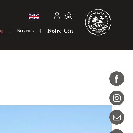
og
Nos vins
Notre Gin