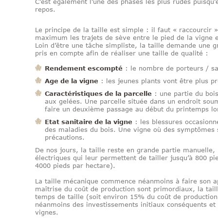
C’est également l’une des phases les plus rudes puisqu’e
repos.
Le principe de la taille est simple : il faut « raccourcir 
maximum les trajets de sève entre le pied de la vigne e
Loin d’être une tâche simpliste, la taille demande une 
pris en compte afin de réaliser une taille de qualité :
Rendement escompté
: le nombre de porteurs / sa
Age de la vigne
: les jeunes plants vont être plus pr
Caractéristiques de la parcelle
: une partie du boi
aux gelées. Une parcelle située dans un endroit soumi
faire un deuxième passage au début du printemps lor
Etat sanitaire de la vigne
: les blessures occasionné
des maladies du bois. Une vigne où des symptômes s
précautions.
De nos jours, la taille reste en grande partie manuelle,
électriques qui leur permettent de tailler jusqu’à 800 
4000 pieds par hectare).
La taille mécanique commence néanmoins à faire son app
maîtrise du coût de production sont primordiaux, la ta
temps de taille (soit environ 15% du coût de production
néanmoins des investissements initiaux conséquents et
vignes.