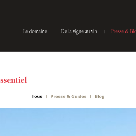
Le domaine
De la vigne au vin
Presse & Bl
essentiel
Tous
Presse & Guides
Blog