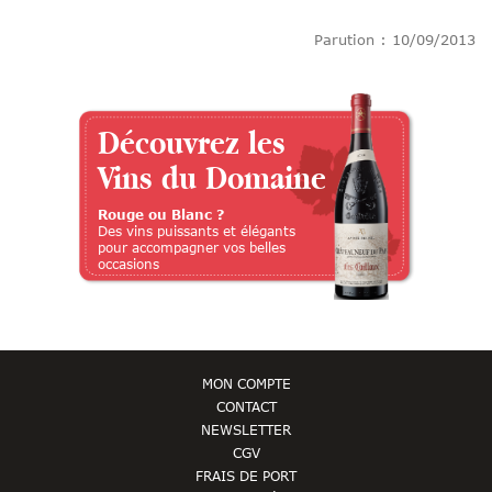
Parution : 10/09/2013
Découvrez les
Vins du Domaine
Rouge ou Blanc ?
Des vins puissants et élégants
pour accompagner vos belles
occasions
MON COMPTE
CONTACT
NEWSLETTER
CGV
FRAIS DE PORT