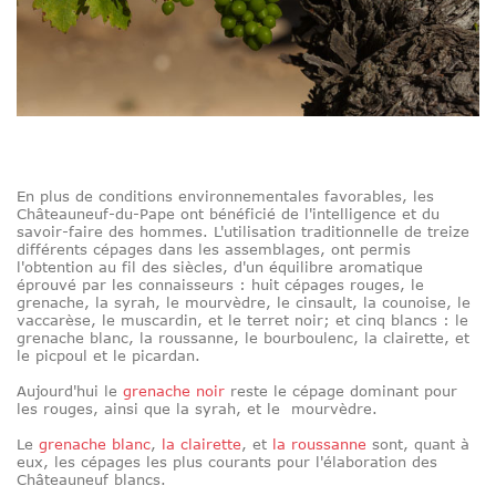
En plus de conditions environnementales favorables, les
Châteauneuf-du-Pape ont bénéficié de l'intelligence et du
savoir-faire des hommes. L'utilisation traditionnelle de treize
différents cépages dans les assemblages, ont permis
l'obtention au fil des siècles, d'un équilibre aromatique
éprouvé par les connaisseurs : huit cépages rouges, le
grenache, la syrah, le mourvèdre, le cinsault, la counoise, le
vaccarèse, le muscardin, et le terret noir; et cinq blancs : le
grenache blanc, la roussanne, le bourboulenc, la clairette, et
le picpoul et le picardan.
Aujourd'hui le
grenache noir
reste le cépage dominant pour
les rouges, ainsi que la syrah, et le mourvèdre.
Le
grenache blanc
,
la clairette
, et
la roussanne
sont, quant à
eux, les cépages les plus courants pour l'élaboration des
Châteauneuf blancs.